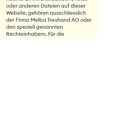
oder anderen Dateien auf dieser
Website, gehören ausschliesslich
der Firma Melba Treuhand AG oder
den speziell genannten
Rechteinhabern. Für die
Reproduktion jeglicher Elemente
ist die schriftliche Zustimmung des
Urheberrechtsträgers im Voraus
einzuholen.
Quelle: SwissAnwalt
EINFACH –
CLEVER –
MELBA