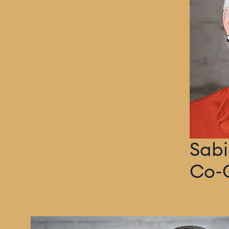
Sabi
Co-G