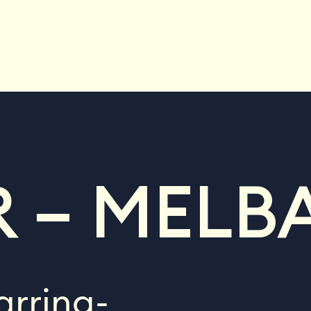
R – MELB
arring-